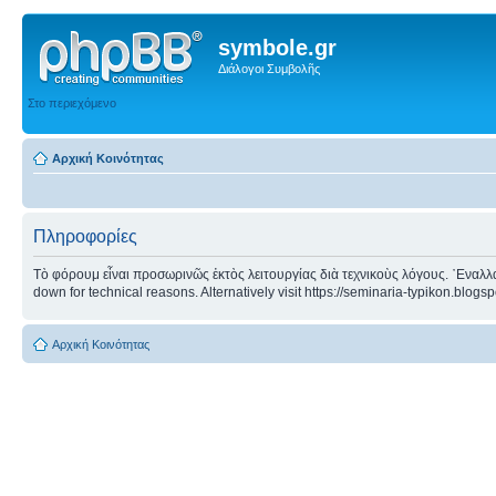
symbole.gr
Διάλογοι Συμβολῆς
Στο περιεχόμενο
Αρχική Κοινότητας
Πληροφορίες
Τὸ φόρουμ εἶναι προσωρινῶς ἐκτὸς λειτουργίας διὰ τεχνικοὺς λόγους. ᾿Εναλλα
down for technical reasons. Alternatively visit https://seminaria-typikon.blogs
Αρχική Κοινότητας