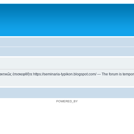
ικῶς ἐπισκεφθῆτε https://seminaria-typikon.blogspot.com/ — The forum is temporarily
POWERED_BY