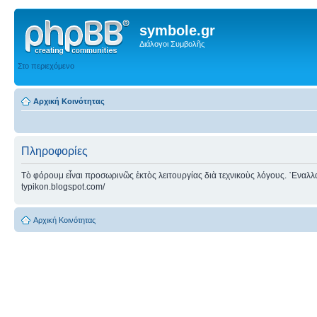
symbole.gr
Διάλογοι Συμβολῆς
Στο περιεχόμενο
Αρχική Κοινότητας
Πληροφορίες
Τὸ φόρουμ εἶναι προσωρινῶς ἐκτὸς λειτουργίας διὰ τεχνικοὺς λόγους. ᾿Εναλλακτ
typikon.blogspot.com/
Αρχική Κοινότητας