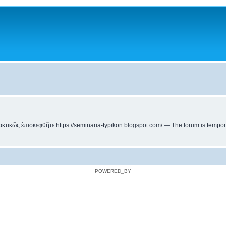
ικῶς ἐπισκεφθῆτε https://seminaria-typikon.blogspot.com/ — The forum is temporarily
POWERED_BY