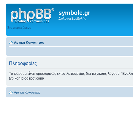
symbole.gr
Διάλογοι Συμβολῆς
Στο περιεχόμενο
Αρχική Κοινότητας
Πληροφορίες
Τὸ φόρουμ εἶναι προσωρινῶς ἐκτὸς λειτουργίας διὰ τεχνικοὺς λόγους. ᾿Εναλλακτ
typikon.blogspot.com/
Αρχική Κοινότητας