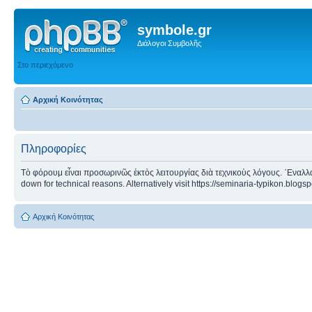
symbole.gr
Διάλογοι Συμβολῆς
Στο περιεχόμενο
Αρχική Κοινότητας
Πληροφορίες
Τὸ φόρουμ εἶναι προσωρινῶς ἐκτὸς λειτουργίας διὰ τεχνικοὺς λόγους. ᾿Εναλλα
down for technical reasons. Alternatively visit https://seminaria-typikon.blogs
Αρχική Κοινότητας