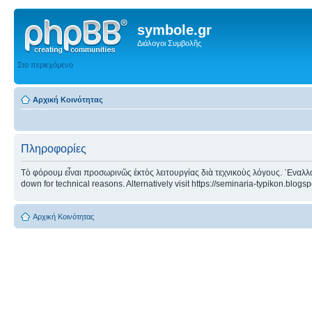
symbole.gr
Διάλογοι Συμβολῆς
Στο περιεχόμενο
Αρχική Κοινότητας
Πληροφορίες
Τὸ φόρουμ εἶναι προσωρινῶς ἐκτὸς λειτουργίας διὰ τεχνικοὺς λόγους. ᾿Εναλλα
down for technical reasons. Alternatively visit https://seminaria-typikon.blogs
Αρχική Κοινότητας