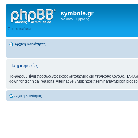
symbole.gr
Διάλογοι Συμβολῆς
Στο περιεχόμενο
Αρχική Κοινότητας
Πληροφορίες
Τὸ φόρουμ εἶναι προσωρινῶς ἐκτὸς λειτουργίας διὰ τεχνικοὺς λόγους. ᾿Εναλλα
down for technical reasons. Alternatively visit https://seminaria-typikon.blogs
Αρχική Κοινότητας