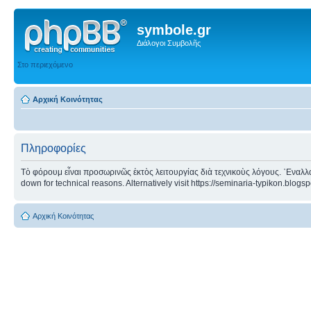
symbole.gr
Διάλογοι Συμβολῆς
Στο περιεχόμενο
Αρχική Κοινότητας
Πληροφορίες
Τὸ φόρουμ εἶναι προσωρινῶς ἐκτὸς λειτουργίας διὰ τεχνικοὺς λόγους. ᾿Εναλλα
down for technical reasons. Alternatively visit https://seminaria-typikon.blogs
Αρχική Κοινότητας