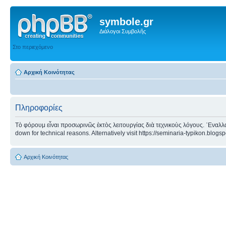
symbole.gr
Διάλογοι Συμβολῆς
Στο περιεχόμενο
Αρχική Κοινότητας
Πληροφορίες
Τὸ φόρουμ εἶναι προσωρινῶς ἐκτὸς λειτουργίας διὰ τεχνικοὺς λόγους. ᾿Εναλλα
down for technical reasons. Alternatively visit https://seminaria-typikon.blogs
Αρχική Κοινότητας