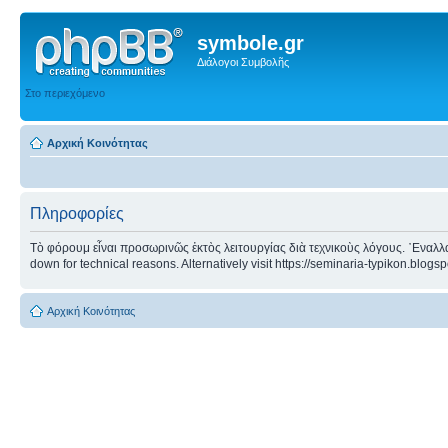
symbole.gr
Διάλογοι Συμβολῆς
Στο περιεχόμενο
Αρχική Κοινότητας
Πληροφορίες
Τὸ φόρουμ εἶναι προσωρινῶς ἐκτὸς λειτουργίας διὰ τεχνικοὺς λόγους. ᾿Εναλλα
down for technical reasons. Alternatively visit https://seminaria-typikon.blogs
Αρχική Κοινότητας