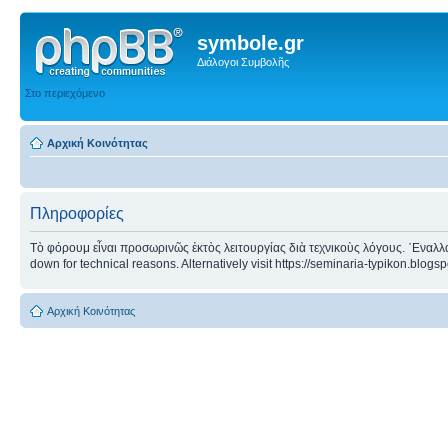
symbole.gr
Διάλογοι Συμβολῆς
Στο περιεχόμενο
Αρχική Κοινότητας
Πληροφορίες
Τὸ φόρουμ εἶναι προσωρινῶς ἐκτὸς λειτουργίας διὰ τεχνικοὺς λόγους. ᾿Εναλλα
down for technical reasons. Alternatively visit https://seminaria-typikon.blogs
Αρχική Κοινότητας