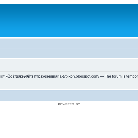
ικῶς ἐπισκεφθῆτε https://seminaria-typikon.blogspot.com/ — The forum is temporarily
POWERED_BY