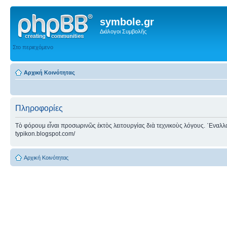
symbole.gr
Διάλογοι Συμβολῆς
Στο περιεχόμενο
Αρχική Κοινότητας
Πληροφορίες
Τὸ φόρουμ εἶναι προσωρινῶς ἐκτὸς λειτουργίας διὰ τεχνικοὺς λόγους. ᾿Εναλλακτ
typikon.blogspot.com/
Αρχική Κοινότητας