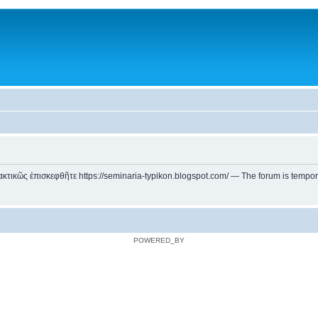
ικῶς ἐπισκεφθῆτε https://seminaria-typikon.blogspot.com/ — The forum is temporarily
POWERED_BY