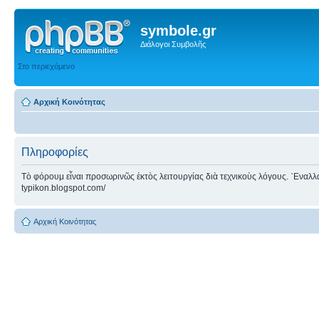
symbole.gr
Διάλογοι Συμβολῆς
Στο περιεχόμενο
Αρχική Κοινότητας
Πληροφορίες
Τὸ φόρουμ εἶναι προσωρινῶς ἐκτὸς λειτουργίας διὰ τεχνικοὺς λόγους. ᾿Εναλλακτ
typikon.blogspot.com/
Αρχική Κοινότητας