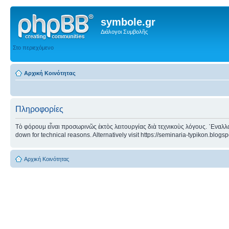
symbole.gr
Διάλογοι Συμβολῆς
Στο περιεχόμενο
Αρχική Κοινότητας
Πληροφορίες
Τὸ φόρουμ εἶναι προσωρινῶς ἐκτὸς λειτουργίας διὰ τεχνικοὺς λόγους. ᾿Εναλλα
down for technical reasons. Alternatively visit https://seminaria-typikon.blogs
Αρχική Κοινότητας