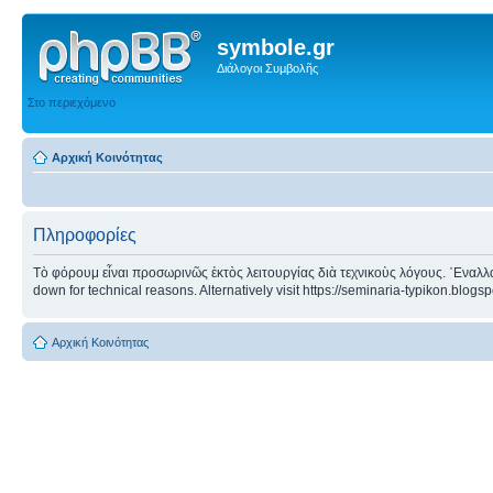
symbole.gr
Διάλογοι Συμβολῆς
Στο περιεχόμενο
Αρχική Κοινότητας
Πληροφορίες
Τὸ φόρουμ εἶναι προσωρινῶς ἐκτὸς λειτουργίας διὰ τεχνικοὺς λόγους. ᾿Εναλλα
down for technical reasons. Alternatively visit https://seminaria-typikon.blogs
Αρχική Κοινότητας