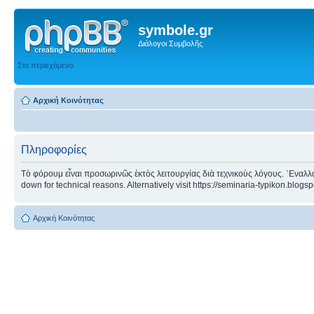
symbole.gr
Διάλογοι Συμβολῆς
Στο περιεχόμενο
Αρχική Κοινότητας
Πληροφορίες
Τὸ φόρουμ εἶναι προσωρινῶς ἐκτὸς λειτουργίας διὰ τεχνικοὺς λόγους. ᾿Εναλλα
down for technical reasons. Alternatively visit https://seminaria-typikon.blogs
Αρχική Κοινότητας