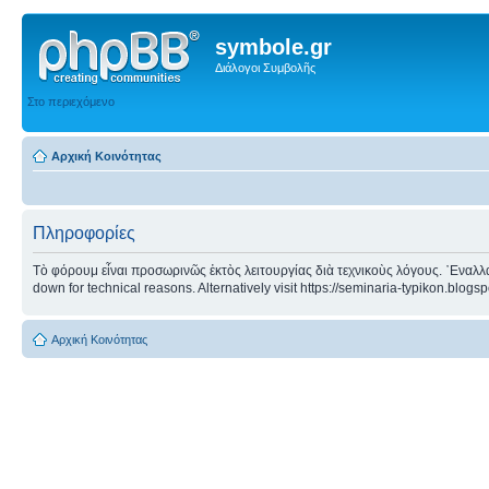
symbole.gr
Διάλογοι Συμβολῆς
Στο περιεχόμενο
Αρχική Κοινότητας
Πληροφορίες
Τὸ φόρουμ εἶναι προσωρινῶς ἐκτὸς λειτουργίας διὰ τεχνικοὺς λόγους. ᾿Εναλλα
down for technical reasons. Alternatively visit https://seminaria-typikon.blogs
Αρχική Κοινότητας