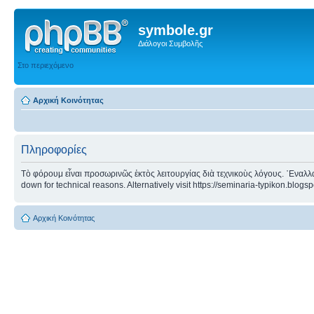
symbole.gr
Διάλογοι Συμβολῆς
Στο περιεχόμενο
Αρχική Κοινότητας
Πληροφορίες
Τὸ φόρουμ εἶναι προσωρινῶς ἐκτὸς λειτουργίας διὰ τεχνικοὺς λόγους. ᾿Εναλλα
down for technical reasons. Alternatively visit https://seminaria-typikon.blogs
Αρχική Κοινότητας