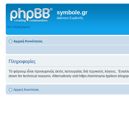
symbole.gr
Διάλογοι Συμβολῆς
Στο περιεχόμενο
Αρχική Κοινότητας
Πληροφορίες
Τὸ φόρουμ εἶναι προσωρινῶς ἐκτὸς λειτουργίας διὰ τεχνικοὺς λόγους. ᾿Εναλλα
down for technical reasons. Alternatively visit https://seminaria-typikon.blogs
Αρχική Κοινότητας