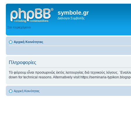
symbole.gr
Διάλογοι Συμβολῆς
Στο περιεχόμενο
Αρχική Κοινότητας
Πληροφορίες
Τὸ φόρουμ εἶναι προσωρινῶς ἐκτὸς λειτουργίας διὰ τεχνικοὺς λόγους. ᾿Εναλλα
down for technical reasons. Alternatively visit https://seminaria-typikon.blogs
Αρχική Κοινότητας