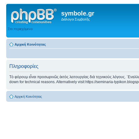
symbole.gr
Διάλογοι Συμβολῆς
Στο περιεχόμενο
Αρχική Κοινότητας
Πληροφορίες
Τὸ φόρουμ εἶναι προσωρινῶς ἐκτὸς λειτουργίας διὰ τεχνικοὺς λόγους. ᾿Εναλλα
down for technical reasons. Alternatively visit https://seminaria-typikon.blogs
Αρχική Κοινότητας