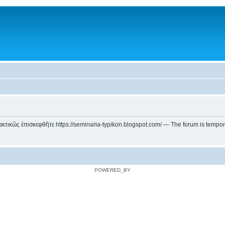
ικῶς ἐπισκεφθῆτε https://seminaria-typikon.blogspot.com/ — The forum is temporarily
POWERED_BY