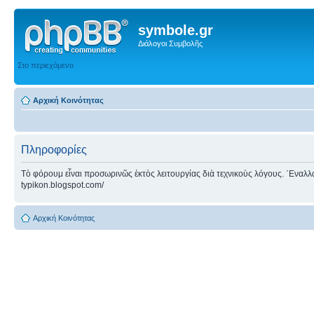
symbole.gr
Διάλογοι Συμβολῆς
Στο περιεχόμενο
Αρχική Κοινότητας
Πληροφορίες
Τὸ φόρουμ εἶναι προσωρινῶς ἐκτὸς λειτουργίας διὰ τεχνικοὺς λόγους. ᾿Εναλλακτ
typikon.blogspot.com/
Αρχική Κοινότητας