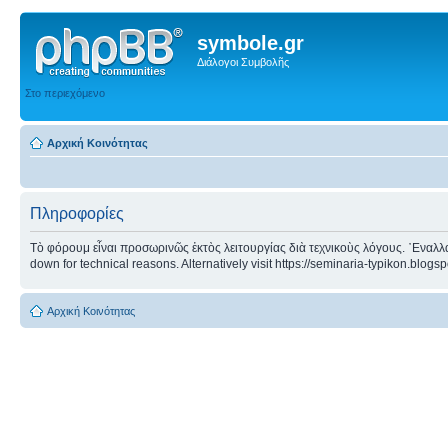
symbole.gr
Διάλογοι Συμβολῆς
Στο περιεχόμενο
Αρχική Κοινότητας
Πληροφορίες
Τὸ φόρουμ εἶναι προσωρινῶς ἐκτὸς λειτουργίας διὰ τεχνικοὺς λόγους. ᾿Εναλλα
down for technical reasons. Alternatively visit https://seminaria-typikon.blogs
Αρχική Κοινότητας