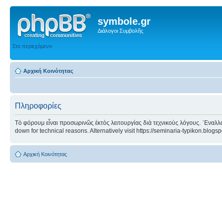
symbole.gr
Διάλογοι Συμβολῆς
Στο περιεχόμενο
Αρχική Κοινότητας
Πληροφορίες
Τὸ φόρουμ εἶναι προσωρινῶς ἐκτὸς λειτουργίας διὰ τεχνικοὺς λόγους. ᾿Εναλλα
down for technical reasons. Alternatively visit https://seminaria-typikon.blogs
Αρχική Κοινότητας