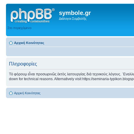
symbole.gr
Διάλογοι Συμβολῆς
Στο περιεχόμενο
Αρχική Κοινότητας
Πληροφορίες
Τὸ φόρουμ εἶναι προσωρινῶς ἐκτὸς λειτουργίας διὰ τεχνικοὺς λόγους. ᾿Εναλλα
down for technical reasons. Alternatively visit https://seminaria-typikon.blogs
Αρχική Κοινότητας