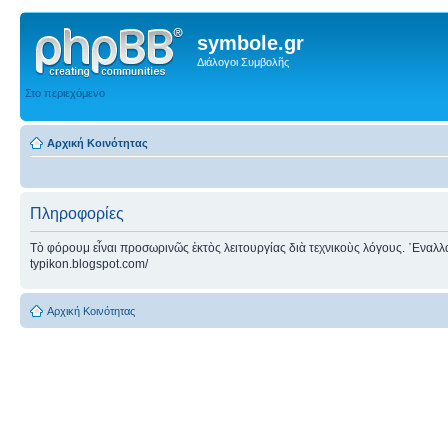
symbole.gr
Διάλογοι Συμβολῆς
Στο περιεχόμενο
Αρχική Κοινότητας
Πληροφορίες
Τὸ φόρουμ εἶναι προσωρινῶς ἐκτὸς λειτουργίας διὰ τεχνικοὺς λόγους. ᾿Εναλλακτ
typikon.blogspot.com/
Αρχική Κοινότητας