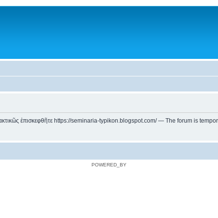
ικῶς ἐπισκεφθῆτε https://seminaria-typikon.blogspot.com/ — The forum is temporarily
POWERED_BY