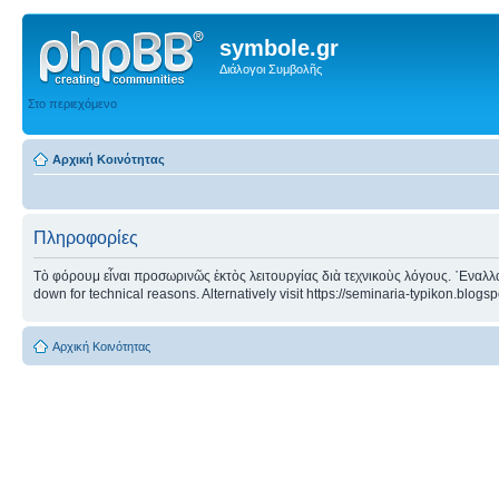
symbole.gr
Διάλογοι Συμβολῆς
Στο περιεχόμενο
Αρχική Κοινότητας
Πληροφορίες
Τὸ φόρουμ εἶναι προσωρινῶς ἐκτὸς λειτουργίας διὰ τεχνικοὺς λόγους. ᾿Εναλλα
down for technical reasons. Alternatively visit https://seminaria-typikon.blogs
Αρχική Κοινότητας