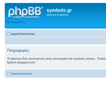
symbole.gr
Διάλογοι Συμβολῆς
Στο περιεχόμενο
Αρχική Κοινότητας
Πληροφορίες
Τὸ φόρουμ εἶναι προσωρινῶς ἐκτὸς λειτουργίας διὰ τεχνικοὺς λόγους. ᾿Εναλλακτ
typikon.blogspot.com/
Αρχική Κοινότητας