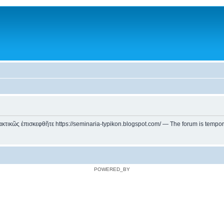
ικῶς ἐπισκεφθῆτε https://seminaria-typikon.blogspot.com/ — The forum is temporarily
POWERED_BY