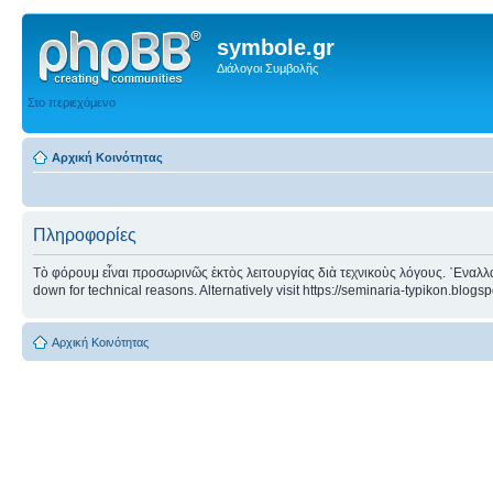
symbole.gr
Διάλογοι Συμβολῆς
Στο περιεχόμενο
Αρχική Κοινότητας
Πληροφορίες
Τὸ φόρουμ εἶναι προσωρινῶς ἐκτὸς λειτουργίας διὰ τεχνικοὺς λόγους. ᾿Εναλλα
down for technical reasons. Alternatively visit https://seminaria-typikon.blogs
Αρχική Κοινότητας