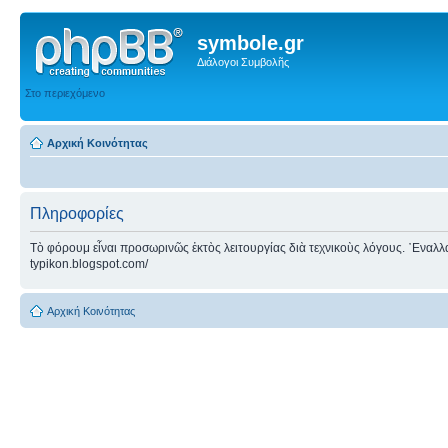
symbole.gr
Διάλογοι Συμβολῆς
Στο περιεχόμενο
Αρχική Κοινότητας
Πληροφορίες
Τὸ φόρουμ εἶναι προσωρινῶς ἐκτὸς λειτουργίας διὰ τεχνικοὺς λόγους. ᾿Εναλλακτ
typikon.blogspot.com/
Αρχική Κοινότητας