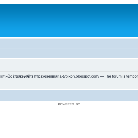
ικῶς ἐπισκεφθῆτε https://seminaria-typikon.blogspot.com/ — The forum is temporarily
POWERED_BY