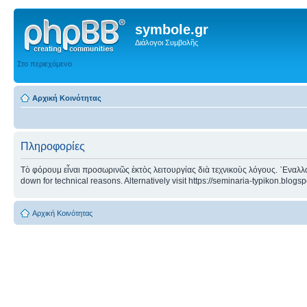
symbole.gr
Διάλογοι Συμβολῆς
Στο περιεχόμενο
Αρχική Κοινότητας
Πληροφορίες
Τὸ φόρουμ εἶναι προσωρινῶς ἐκτὸς λειτουργίας διὰ τεχνικοὺς λόγους. ᾿Εναλλα
down for technical reasons. Alternatively visit https://seminaria-typikon.blogs
Αρχική Κοινότητας