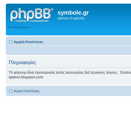
symbole.gr
Διάλογοι Συμβολῆς
Στο περιεχόμενο
Αρχική Κοινότητας
Πληροφορίες
Τὸ φόρουμ εἶναι προσωρινῶς ἐκτὸς λειτουργίας διὰ τεχνικοὺς λόγους. ᾿Εναλλακτ
typikon.blogspot.com/
Αρχική Κοινότητας