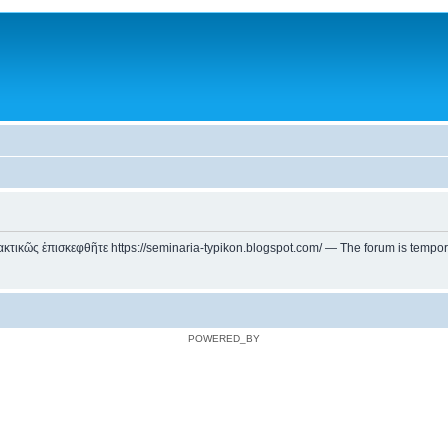
ικῶς ἐπισκεφθῆτε https://seminaria-typikon.blogspot.com/ — The forum is temporarily
POWERED_BY