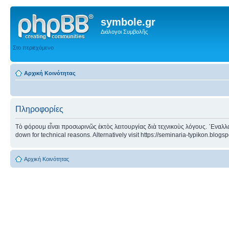
symbole.gr
Διάλογοι Συμβολῆς
Στο περιεχόμενο
Αρχική Κοινότητας
Πληροφορίες
Τὸ φόρουμ εἶναι προσωρινῶς ἐκτὸς λειτουργίας διὰ τεχνικοὺς λόγους. ᾿Εναλλα
down for technical reasons. Alternatively visit https://seminaria-typikon.blogs
Αρχική Κοινότητας