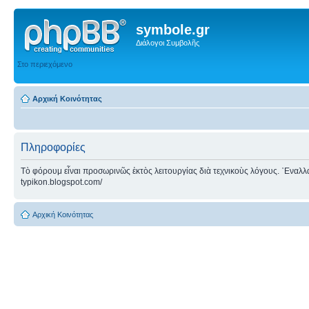
symbole.gr
Διάλογοι Συμβολῆς
Στο περιεχόμενο
Αρχική Κοινότητας
Πληροφορίες
Τὸ φόρουμ εἶναι προσωρινῶς ἐκτὸς λειτουργίας διὰ τεχνικοὺς λόγους. ᾿Εναλλακτ
typikon.blogspot.com/
Αρχική Κοινότητας