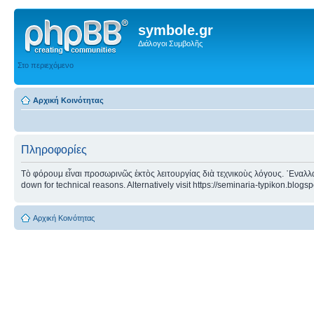
symbole.gr
Διάλογοι Συμβολῆς
Στο περιεχόμενο
Αρχική Κοινότητας
Πληροφορίες
Τὸ φόρουμ εἶναι προσωρινῶς ἐκτὸς λειτουργίας διὰ τεχνικοὺς λόγους. ᾿Εναλλα
down for technical reasons. Alternatively visit https://seminaria-typikon.blogs
Αρχική Κοινότητας