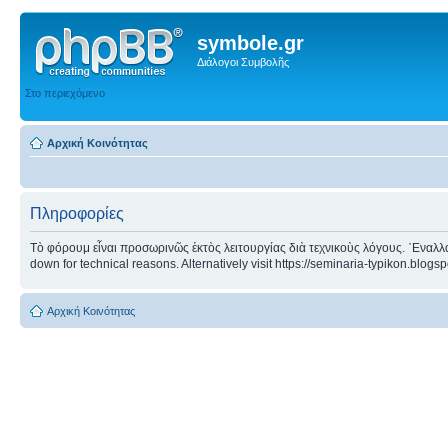
symbole.gr
Διάλογοι Συμβολῆς
Στο περιεχόμενο
Αρχική Κοινότητας
Πληροφορίες
Τὸ φόρουμ εἶναι προσωρινῶς ἐκτὸς λειτουργίας διὰ τεχνικοὺς λόγους. ᾿Εναλλα
down for technical reasons. Alternatively visit https://seminaria-typikon.blogs
Αρχική Κοινότητας