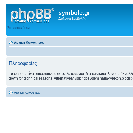
symbole.gr
Διάλογοι Συμβολῆς
Στο περιεχόμενο
Αρχική Κοινότητας
Πληροφορίες
Τὸ φόρουμ εἶναι προσωρινῶς ἐκτὸς λειτουργίας διὰ τεχνικοὺς λόγους. ᾿Εναλλα
down for technical reasons. Alternatively visit https://seminaria-typikon.blogs
Αρχική Κοινότητας