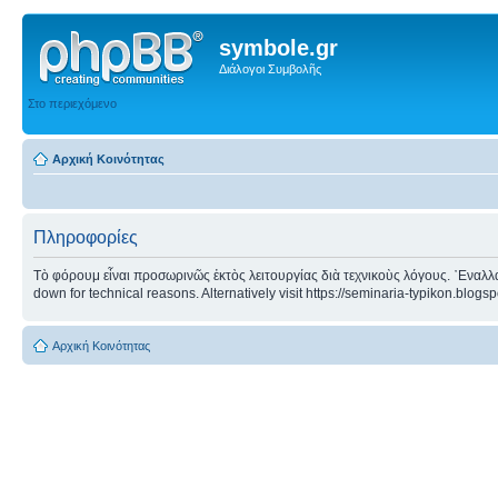
symbole.gr
Διάλογοι Συμβολῆς
Στο περιεχόμενο
Αρχική Κοινότητας
Πληροφορίες
Τὸ φόρουμ εἶναι προσωρινῶς ἐκτὸς λειτουργίας διὰ τεχνικοὺς λόγους. ᾿Εναλλα
down for technical reasons. Alternatively visit https://seminaria-typikon.blogs
Αρχική Κοινότητας