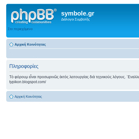
symbole.gr
Διάλογοι Συμβολῆς
Στο περιεχόμενο
Αρχική Κοινότητας
Πληροφορίες
Τὸ φόρουμ εἶναι προσωρινῶς ἐκτὸς λειτουργίας διὰ τεχνικοὺς λόγους. ᾿Εναλλακτ
typikon.blogspot.com/
Αρχική Κοινότητας