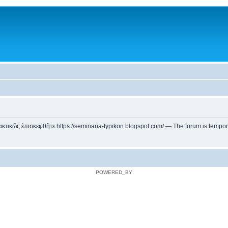
ικῶς ἐπισκεφθῆτε https://seminaria-typikon.blogspot.com/ — The forum is temporarily
POWERED_BY