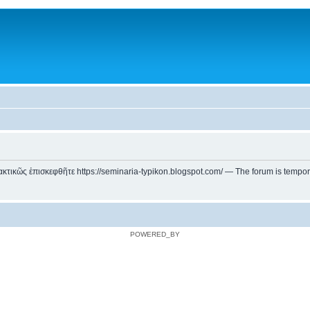
ικῶς ἐπισκεφθῆτε https://seminaria-typikon.blogspot.com/ — The forum is temporarily
POWERED_BY