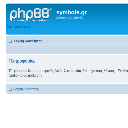
symbole.gr
Διάλογοι Συμβολῆς
Στο περιεχόμενο
Αρχική Κοινότητας
Πληροφορίες
Τὸ φόρουμ εἶναι προσωρινῶς ἐκτὸς λειτουργίας διὰ τεχνικοὺς λόγους. ᾿Εναλλακτ
typikon.blogspot.com/
Αρχική Κοινότητας