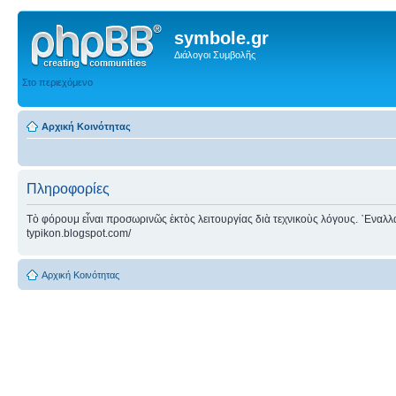
symbole.gr
Διάλογοι Συμβολῆς
Στο περιεχόμενο
Αρχική Κοινότητας
Πληροφορίες
Τὸ φόρουμ εἶναι προσωρινῶς ἐκτὸς λειτουργίας διὰ τεχνικοὺς λόγους. ᾿Εναλλακτ
typikon.blogspot.com/
Αρχική Κοινότητας