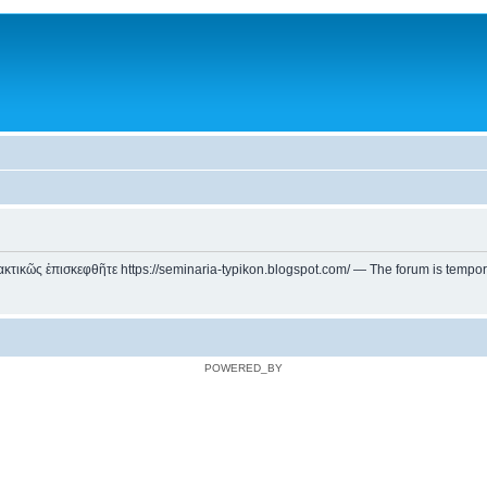
ικῶς ἐπισκεφθῆτε https://seminaria-typikon.blogspot.com/ — The forum is temporarily
POWERED_BY