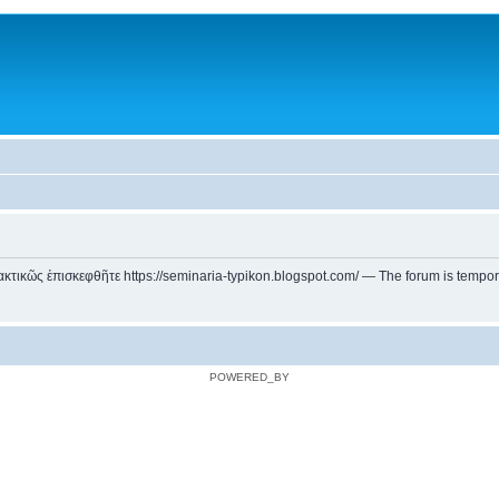
ικῶς ἐπισκεφθῆτε https://seminaria-typikon.blogspot.com/ — The forum is temporarily
POWERED_BY