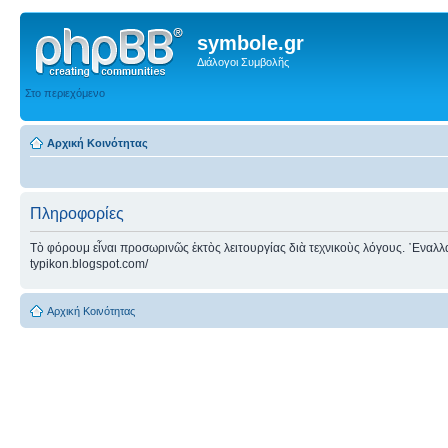
symbole.gr
Διάλογοι Συμβολῆς
Στο περιεχόμενο
Αρχική Κοινότητας
Πληροφορίες
Τὸ φόρουμ εἶναι προσωρινῶς ἐκτὸς λειτουργίας διὰ τεχνικοὺς λόγους. ᾿Εναλλακτ
typikon.blogspot.com/
Αρχική Κοινότητας