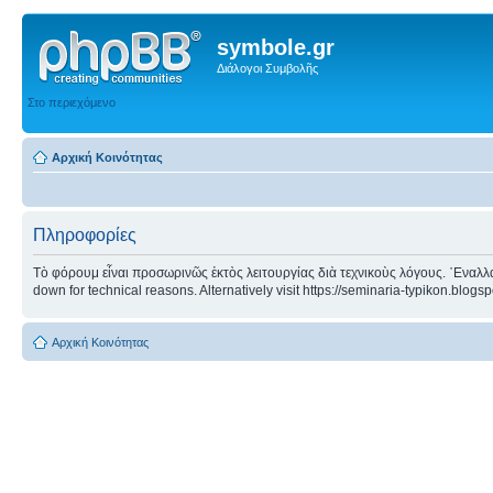
symbole.gr
Διάλογοι Συμβολῆς
Στο περιεχόμενο
Αρχική Κοινότητας
Πληροφορίες
Τὸ φόρουμ εἶναι προσωρινῶς ἐκτὸς λειτουργίας διὰ τεχνικοὺς λόγους. ᾿Εναλλα
down for technical reasons. Alternatively visit https://seminaria-typikon.blogs
Αρχική Κοινότητας