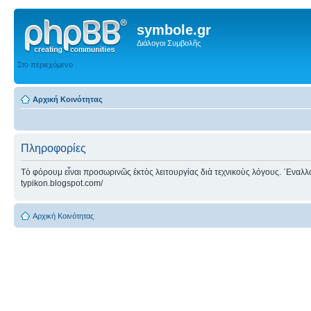
symbole.gr
Διάλογοι Συμβολῆς
Στο περιεχόμενο
Αρχική Κοινότητας
Πληροφορίες
Τὸ φόρουμ εἶναι προσωρινῶς ἐκτὸς λειτουργίας διὰ τεχνικοὺς λόγους. ᾿Εναλλακτ
typikon.blogspot.com/
Αρχική Κοινότητας