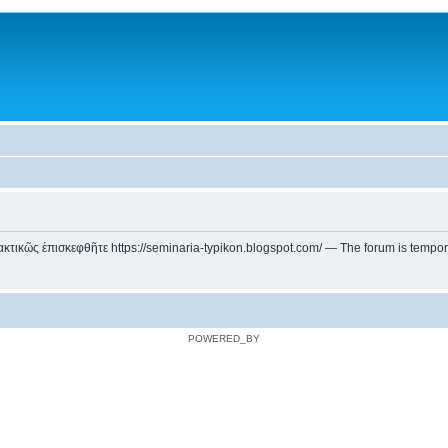
ικῶς ἐπισκεφθῆτε https://seminaria-typikon.blogspot.com/ — The forum is temporarily
POWERED_BY