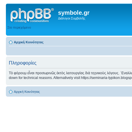
symbole.gr
Διάλογοι Συμβολῆς
Στο περιεχόμενο
Αρχική Κοινότητας
Πληροφορίες
Τὸ φόρουμ εἶναι προσωρινῶς ἐκτὸς λειτουργίας διὰ τεχνικοὺς λόγους. ᾿Εναλλα
down for technical reasons. Alternatively visit https://seminaria-typikon.blogs
Αρχική Κοινότητας