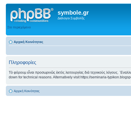
symbole.gr
Διάλογοι Συμβολῆς
Στο περιεχόμενο
Αρχική Κοινότητας
Πληροφορίες
Τὸ φόρουμ εἶναι προσωρινῶς ἐκτὸς λειτουργίας διὰ τεχνικοὺς λόγους. ᾿Εναλλα
down for technical reasons. Alternatively visit https://seminaria-typikon.blogs
Αρχική Κοινότητας