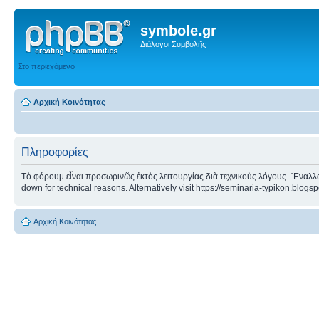
symbole.gr
Διάλογοι Συμβολῆς
Στο περιεχόμενο
Αρχική Κοινότητας
Πληροφορίες
Τὸ φόρουμ εἶναι προσωρινῶς ἐκτὸς λειτουργίας διὰ τεχνικοὺς λόγους. ᾿Εναλλα
down for technical reasons. Alternatively visit https://seminaria-typikon.blogs
Αρχική Κοινότητας