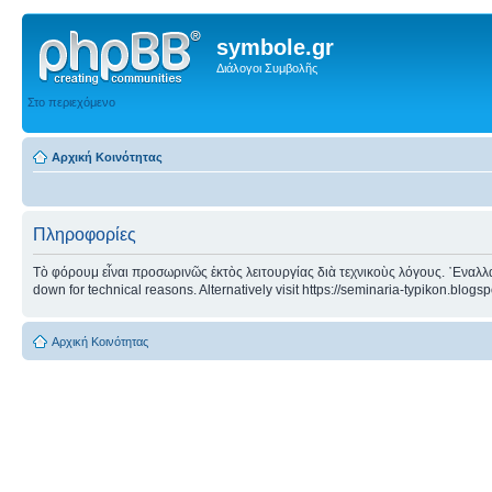
symbole.gr
Διάλογοι Συμβολῆς
Στο περιεχόμενο
Αρχική Κοινότητας
Πληροφορίες
Τὸ φόρουμ εἶναι προσωρινῶς ἐκτὸς λειτουργίας διὰ τεχνικοὺς λόγους. ᾿Εναλλα
down for technical reasons. Alternatively visit https://seminaria-typikon.blogs
Αρχική Κοινότητας