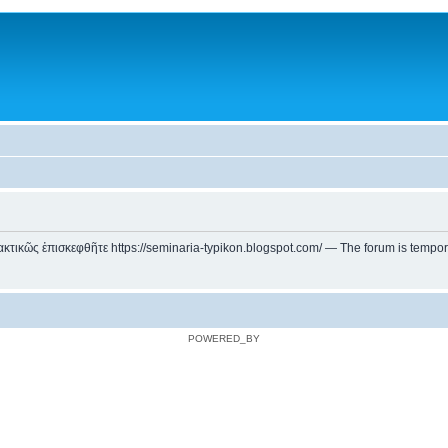
ικῶς ἐπισκεφθῆτε https://seminaria-typikon.blogspot.com/ — The forum is temporarily
POWERED_BY