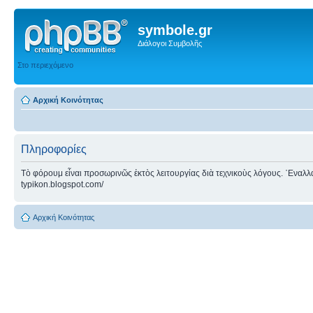
symbole.gr
Διάλογοι Συμβολῆς
Στο περιεχόμενο
Αρχική Κοινότητας
Πληροφορίες
Τὸ φόρουμ εἶναι προσωρινῶς ἐκτὸς λειτουργίας διὰ τεχνικοὺς λόγους. ᾿Εναλλακτ
typikon.blogspot.com/
Αρχική Κοινότητας