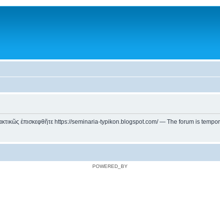
ικῶς ἐπισκεφθῆτε https://seminaria-typikon.blogspot.com/ — The forum is temporarily
POWERED_BY