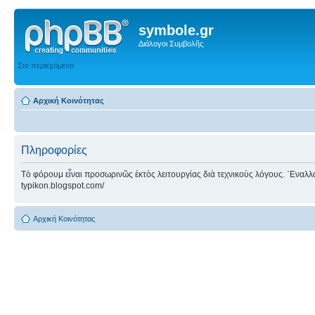
symbole.gr
Διάλογοι Συμβολῆς
Στο περιεχόμενο
Αρχική Κοινότητας
Πληροφορίες
Τὸ φόρουμ εἶναι προσωρινῶς ἐκτὸς λειτουργίας διὰ τεχνικοὺς λόγους. ᾿Εναλλακτ
typikon.blogspot.com/
Αρχική Κοινότητας