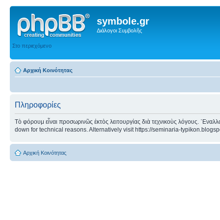
symbole.gr
Διάλογοι Συμβολῆς
Στο περιεχόμενο
Αρχική Κοινότητας
Πληροφορίες
Τὸ φόρουμ εἶναι προσωρινῶς ἐκτὸς λειτουργίας διὰ τεχνικοὺς λόγους. ᾿Εναλλα
down for technical reasons. Alternatively visit https://seminaria-typikon.blogs
Αρχική Κοινότητας